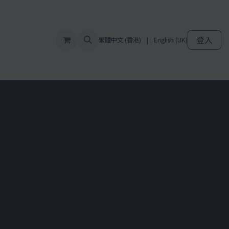
頁
關於蔡祖光
作品觀賞
文摘採訪
展覽歷程
聯繫我們
登入
繁體中文 (香港)
|
English (UK)