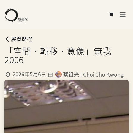
跳至內容
展覽歷程
「空間．轉移．意像」無我
2006
2026年5月6日
由
蔡祖光 | Choi Cho Kwong